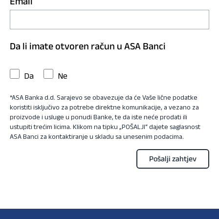
Email
Da li imate otvoren račun u ASA Banci
Da
Ne
*ASA Banka d.d. Sarajevo se obavezuje da će Vaše lične podatke
koristiti isključivo za potrebe direktne komunikacije, a vezano za
proizvode i usluge u ponudi Banke, te da iste neće prodati ili
ustupiti trećim licima. Klikom na tipku „POŠALJI“ dajete saglasnost
ASA Banci za kontaktiranje u skladu sa unesenim podacima.