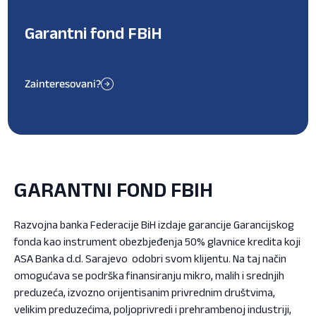
Garantni fond FBiH
Zainteresovani?
GARANTNI FOND FBIH
Razvojna banka Federacije BiH izdaje garancije Garancijskog
fonda kao instrument obezbjeđenja 50% glavnice kredita koji
ASA Banka d.d. Sarajevo odobri svom klijentu. Na taj način
omogućava se podrška finansiranju mikro, malih i srednjih
preduzeća, izvozno orijentisanim privrednim društvima,
velikim preduzećima, poljoprivredi i prehrambenoj industriji,