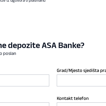
eze iz ugovora o plasmanu
ne depozite ASA Banke?
io poslan
Grad/Mjesto sjedišta pr
Kontakt telefon