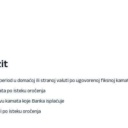
it
riod u domaćoj ili stranoj valuti po ugovorenoj fiksnoj kamat
ata po isteku oročenja
vu kamata koje Banka isplaćuje
i po isteku oročenja