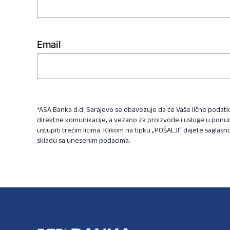
Email
*ASA Banka d.d. Sarajevo se obavezuje da će Vaše lične podatke 
direktne komunikacije, a vezano za proizvode i usluge u ponudi 
ustupiti trećim licima. Klikom na tipku „POŠALJI“ dajete saglasn
skladu sa unesenim podacima.