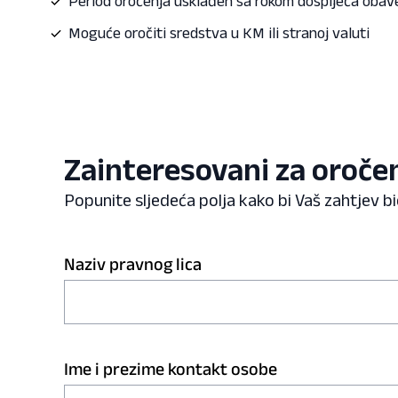
Period oročenja usklađen sa rokom dospijeća obav
Moguće oročiti sredstva u KM ili stranoj valuti
Zainteresovani za oroče
Popunite sljedeća polja kako bi Vaš zahtjev b
Naziv pravnog lica
Ime i prezime kontakt osobe