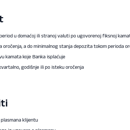
t
riod u domaćoj ili stranoj valuti po ugovorenoj fiksnoj kamat
nja oročenja, a do minimalnog stanja depozita tokom perioda 
vu kamata koje Banka isplaćuje
artalno, godišnje ili po isteku oročenja
ti
 plasmana klijentu