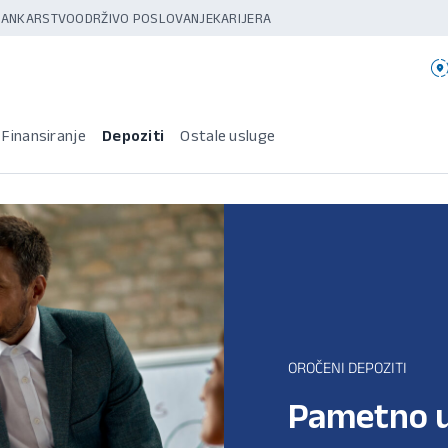
 BANKARSTVO
ODRŽIVO POSLOVANJE
KARIJERA
Finansiranje
Depoziti
Ostale usluge
OROČENI DEPOZITI
Pametno u