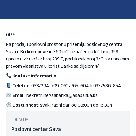
OPIS
Na prodaju poslovni prostor u prizemlju poslovnog centra
Sava u Brčkom, površine 60 m2, označen na k.č. broj 958
upisan u zk uložak broj 239 E, poduložak broj 343, sa upisanim
pravom vlasništva u korist Banke sa dijelom 1/1
Kontakt informacije
Telefon
: 033/294-709, 062/765-604 ili 033/586-854.
Email
:
NekretnineAsabanka@asabanka.ba
Dostupnost
: svaki radni dan od 08:00h do 16:30h
LOKACIJA
Poslovni centar Sava