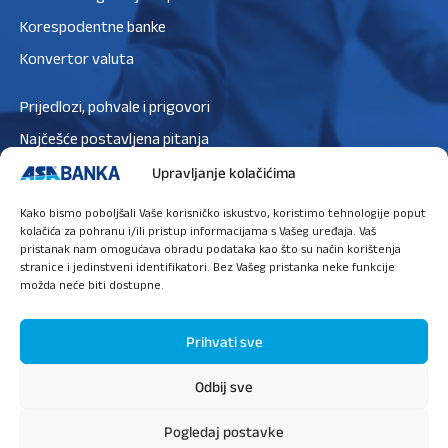
Korespodentne banke
Konvertor valuta
Prijedlozi, pohvale i prigovori
Najčešće postavljena pitanja
Zaštita podataka
Upravljanje kolačićima
Politika privatnosti
Kako bismo poboljšali Vaše korisničko iskustvo, koristimo tehnologije poput
kolačića za pohranu i/ili pristup informacijama s Vašeg uređaja. Vaš
Politika kolačića
pristanak nam omogućava obradu podataka kao što su način korištenja
stranice i jedinstveni identifikatori. Bez Vašeg pristanka neke funkcije
možda neće biti dostupne.
Ugovori sastanak
Prihvati sve
Odbij sve
O nama
Press
Sigurnost
Priručnik za digitalne usluge
Pogledaj postavke