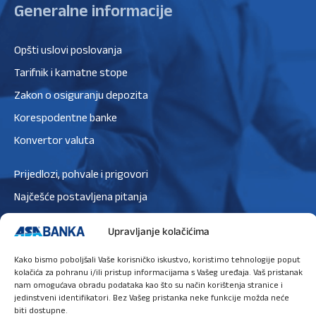
Generalne informacije
Opšti uslovi poslovanja
Tarifnik i kamatne stope
Zakon o osiguranju depozita
Korespodentne banke
Konvertor valuta
Prijedlozi, pohvale i prigovori
Najčešće postavljena pitanja
Zaštita podataka
Upravljanje kolačićima
Politika privatnosti
Kako bismo poboljšali Vaše korisničko iskustvo, koristimo tehnologije poput
Politika kolačića
kolačića za pohranu i/ili pristup informacijama s Vašeg uređaja. Vaš pristanak
nam omogućava obradu podataka kao što su način korištenja stranice i
jedinstveni identifikatori. Bez Vašeg pristanka neke funkcije možda neće
biti dostupne.
Ugovori sastanak