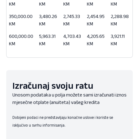
KM
KM
KM
KM
KM
350,000.00
3,480.26
2,745.33
2,454.95
2,288.98
KM
KM
KM
KM
KM
600,000.00
5,963.31
4,703.43
4,205.65
3,921.11
KM
KM
KM
KM
KM
Izračunaj svoju ratu
Unosom podataka u polja možete sami izračunati iznos
mjesečne otplate (anuiteta) vašeg kredita
Dobijeni podaci ne predstavljaju konačne uslove i koriste se
isključivo u svrhu informisanja.