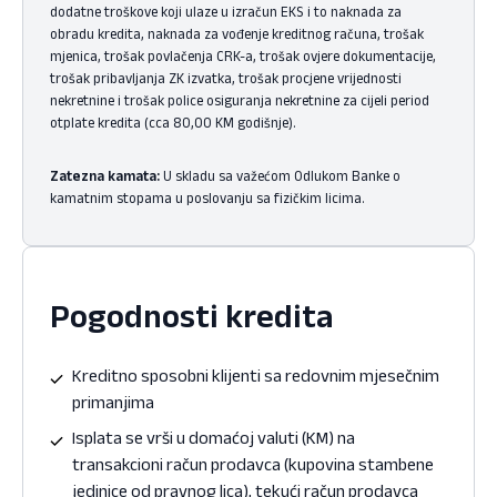
dodatne troškove koji ulaze u izračun EKS i to naknada za
obradu kredita, naknada za vođenje kreditnog računa, trošak
mjenica, trošak povlačenja CRK-a, trošak ovjere dokumentacije,
trošak pribavljanja ZK izvatka, trošak procjene vrijednosti
nekretnine i trošak police osiguranja nekretnine za cijeli period
otplate kredita (cca 80,00 KM godišnje).
Zatezna kamata:
U skladu sa važećom Odlukom Banke o
kamatnim stopama u poslovanju sa fizičkim licima.
Pogodnosti kredita
Kreditno sposobni klijenti sa redovnim mjesečnim
primanjima
Isplata se vrši u domaćoj valuti (KM) na
transakcioni račun prodavca (kupovina stambene
jedinice od pravnog lica), tekući račun prodavca