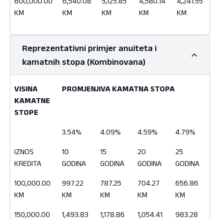
600,000.00
6,540.08
5,125.85
4,580.14
4,241.55
KM
KM
KM
KM
KM
Reprezentativni primjer anuiteta i
kamatnih stopa (Kombinovana)
VISINA
PROMJENJIVA KAMATNA STOPA
KAMATNE
STOPE
VISINA
PROMJENJIVA KAMATNA STOPA
3.54%
4.09%
4.59%
4.79%
KAMATNE
STOPE
IZNOS
10
15
20
25
KREDITA
GODINA
GODINA
GODINA
GODINA
100,000.00
997.22
787.25
704.27
656.86
KM
KM
KM
KM
KM
150,000.00
1,493.83
1,178.86
1,054.41
983.28