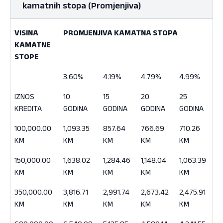
kamatnih stopa (Promjenjiva)
VISINA
PROMJENJIVA KAMATNA STOPA
KAMATNE
STOPE
VISINA
PROMJENJIVA KAMATNA STOPA
3.60%
4.19%
4.79%
4.99%
KAMATNE
STOPE
IZNOS
10
15
20
25
KREDITA
GODINA
GODINA
GODINA
GODINA
100,000.00
1,093.35
857.64
766.69
710.26
KM
KM
KM
KM
KM
150,000.00
1,638.02
1,284.46
1,148.04
1,063.39
KM
KM
KM
KM
KM
350,000.00
3,816.71
2,991.74
2,673.42
2,475.91
KM
KM
KM
KM
KM