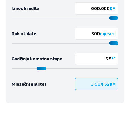
Iznos kredita
KM
Rok otplate
mjeseci
Godišnja kamatna stopa
%
Mjesečni anuitet
3.684,52
KM