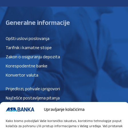
Generalne informacije
Opšti uslovi poslovanja
Tarifnik i kamatne stope
Zakon o osiguranju depozita
Korespodentne banke
Konvertor valuta
Prijedlozi, pohvale i prigovori
Najčešće postavljena pitanja
Zaštita podataka
Upravljanje kolačićima
Politika privatnosti
Kako bismo poboljšali Vaše korisničko iskustvo, koristimo tehnologije poput
Politika kolačića
kolačića za pohranu i/ili pristup informacijama s Vašeg uređaja. Vaš pristanak