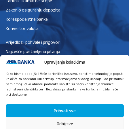
Tarifnik i kamatne stope
Zakon o osiguranju depozita
Korespodentne banke
Konvertor valuta
Prijedlozi, pohvale i prigovori
Najčešće postavljena pitanja
Zaštita podataka
Upravljanje kolačićima
Politika privatnosti
Kako bismo poboljšali Vaše korisničko iskustvo, koristimo tehnologije poput
Politika kolačića
kolačića za pohranu i/ili pristup informacijama s Vašeg uređaja. Vaš pristanak
nam omogućava obradu podataka kao što su način korištenja stranice i
jedinstveni identifikatori. Bez Vašeg pristanka neke funkcije možda neće
biti dostupne.
Ugovori sastanak
Prihvati sve
Odbij sve