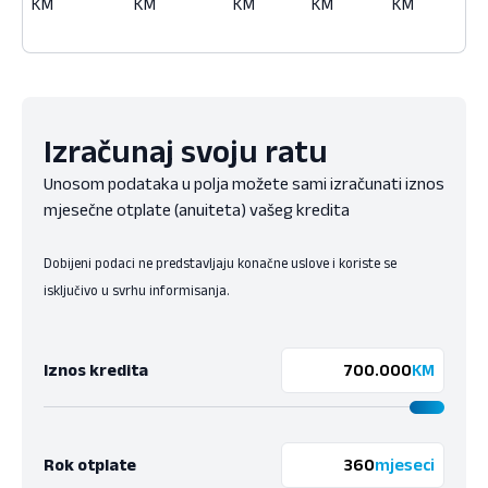
KM
KM
KM
KM
KM
K
Izračunaj svoju ratu
Unosom podataka u polja možete sami izračunati iznos
mjesečne otplate (anuiteta) vašeg kredita
Dobijeni podaci ne predstavljaju konačne uslove i koriste se
isključivo u svrhu informisanja.
Iznos kredita
KM
Rok otplate
mjeseci