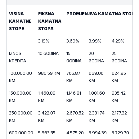
VISINA
FIKSNA
PROMJENJIVA KAMATNA STOPA
KAMATNE
KAMATNA
STOPE
STOPA
VISINA
FIKSNA
PROMJENJIVA KAMATNA STOPA
3.19%
3.69%
3.99%
4.29%
4
KAMATNE
KAMATNA
STOPE
IZNOS
STOPA
10 GODINA
15
20
25
3
KREDITA
GODINA
GODINA
GODINA
G
100.000.00
980.59 KM
765.87
669.06
624.95
60
KM
KM
KM
KM
K
150.000.00
1.468.89
1.146.81
1.001.60
935.42
90
KM
KM
KM
KM
KM
K
350.000.00
3.422.07
2.670.52
2.331.74
2.177.32
2.
KM
KM
KM
KM
KM
K
600.000.00
5.863.55
4.575.20
3.994.39
3.729.70
3.