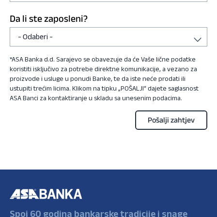
Da li ste zaposleni?
*ASA Banka d.d. Sarajevo se obavezuje da će Vaše lične podatke
koristiti isključivo za potrebe direktne komunikacije, a vezano za
proizvode i usluge u ponudi Banke, te da iste neće prodati ili
ustupiti trećim licima. Klikom na tipku „POŠALJI“ dajete saglasnost
ASA Banci za kontaktiranje u skladu sa unesenim podacima.
Spoj 60 godina bankarske tradicije i snage