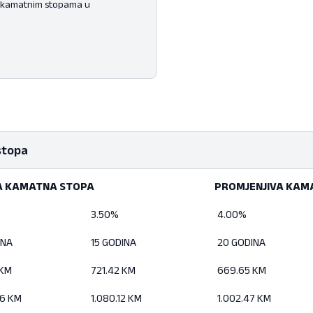
 kamatnim stopama u
stopa
A KAMATNA STOPA
PROMJENJIVA KAM
A KAMATNA STOPA
PROMJENJIVA KA
3.50%
4.00%
INA
15 GODINA
20 GODINA
 KM
721.42 KM
669.65 KM
06 KM
1.080.12 KM
1.002.47 KM