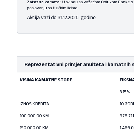
Zatezna kamata:
U skladu sa važećom Odlukom Banke o
poslovanju sa fizičkim licima.
Akcija važi do 31.12.2026. godine
Reprezentativni primjer anuiteta i kamatnih 
VISINA KAMATNE STOPE
FIKSN
VISINA KAMATNE STOPE
FIKSN
3.15%
IZNOS KREDITA
10 GOD
100.000.00 KM
978.71
150.000.00 KM
1.466.