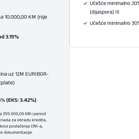
Učešće minimalno 20%
(dijaspora) Ili
a 10.000,00 KM (nije
Učešće minimalno 30%
od 3.15%
dina uz 12M EURIBOR-
tplate)
15%
(EKS: 3.42%)
a 355.000,00 KM i period
knada za obradu kredita,
kovi povlačenja CRK-a,
re dokumentacije.