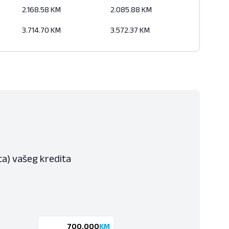
2.168.58 KM
2.085.88 KM
3.714.70 KM
3.572.37 KM
ta) vašeg kredita
KM