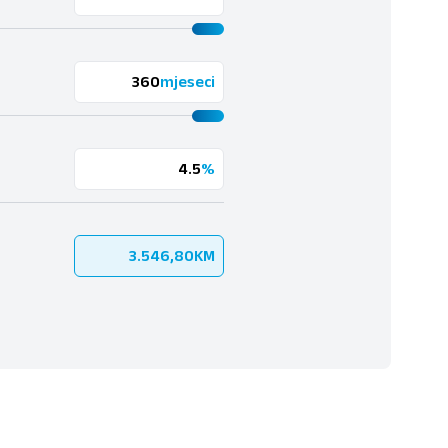
mjeseci
%
3.546,80
KM