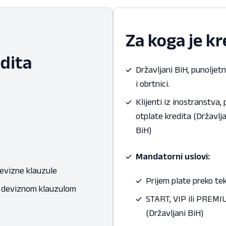
Za koga je k
dita
Državljani BiH, punoljet
i obrtnici.
Klijenti iz inostranstva
otplate kredita (Državlja
BiH)
Mandatorni uslovi:
devizne klauzule
Prijem plate preko te
a deviznom klauzulom
START, VIP ili PREMIU
(Državljani BiH)