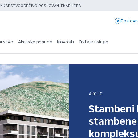
BANKARSTVO
ODRŽIVO POSLOVANJE
KARIJERA
Poslovn
arstvo
Akcijske ponude
Novosti
Ostale usluge
AKCIJE
Stambeni 
stambene j
kompleksu