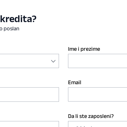
 kredita?
io poslan
Ime i prezime
Email
Da li ste zaposleni?