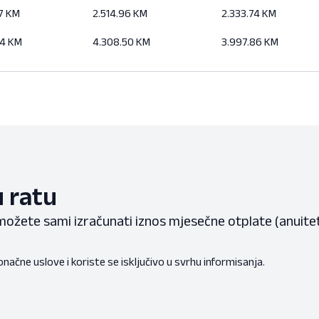
47 KM
2.514.96 KM
2.333.74 KM
24 KM
4.308.50 KM
3.997.86 KM
u ratu
ožete sami izračunati iznos mjesečne otplate (anuite
onačne uslove i koriste se isključivo u svrhu informisanja.