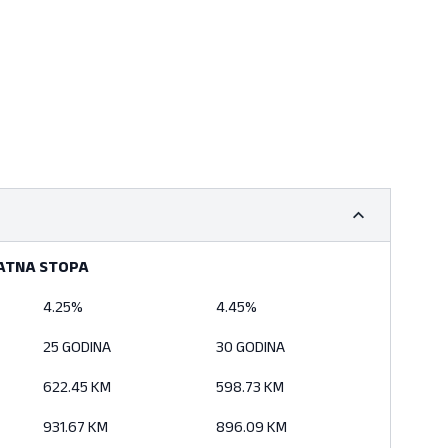
ATNA STOPA
MATNA STOPA
4.25%
4.45%
25 GODINA
30 GODINA
622.45 KM
598.73 KM
931.67 KM
896.09 KM