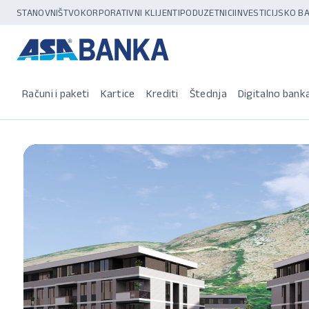
STANOVNIŠTVO
KORPORATIVNI KLIJENTI
PODUZETNICI
INVESTICIJSKO 
Računi i paketi
Kartice
Krediti
Štednja
Digitalno bank