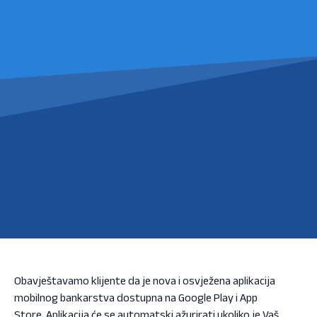
Obavještavamo klijente da je nova i osvježena aplikacija
mobilnog bankarstva dostupna na Google Play i App
Store. Aplikacija će se automatski ažurirati ukoliko je Vaš