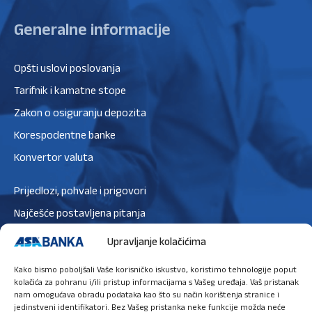
Generalne informacije
Opšti uslovi poslovanja
Tarifnik i kamatne stope
Zakon o osiguranju depozita
Korespodentne banke
Konvertor valuta
Prijedlozi, pohvale i prigovori
Najčešće postavljena pitanja
Zaštita podataka
Upravljanje kolačićima
Politika privatnosti
Kako bismo poboljšali Vaše korisničko iskustvo, koristimo tehnologije poput
Politika kolačića
kolačića za pohranu i/ili pristup informacijama s Vašeg uređaja. Vaš pristanak
nam omogućava obradu podataka kao što su način korištenja stranice i
jedinstveni identifikatori. Bez Vašeg pristanka neke funkcije možda neće