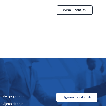
hvale i prigovori
Ugovori sastanak
avljena pitanja