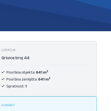
LOKACIJA
Grivice broj 44
2
Površina objekta:
641 m
2
Površina zemljišta:
641 m
Spratnost:
1
KONTAKT