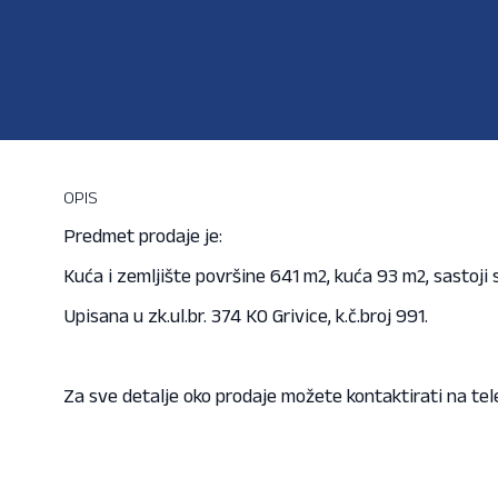
OPIS
Predmet prodaje je:
Kuća i zemljište površine 641 m2, kuća 93 m2, sastoji 
Upisana u zk.ul.br. 374 KO Grivice, k.č.broj 991.
Za sve detalje oko prodaje možete kontaktirati na te