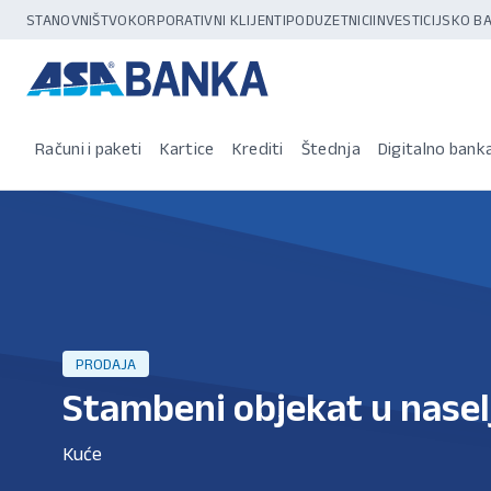
STANOVNIŠTVO
KORPORATIVNI KLIJENTI
PODUZETNICI
INVESTICIJSKO 
Računi i paketi
Kartice
Krediti
Štednja
Digitalno bank
PRODAJA
Stambeni objekat u naselj
Kuće