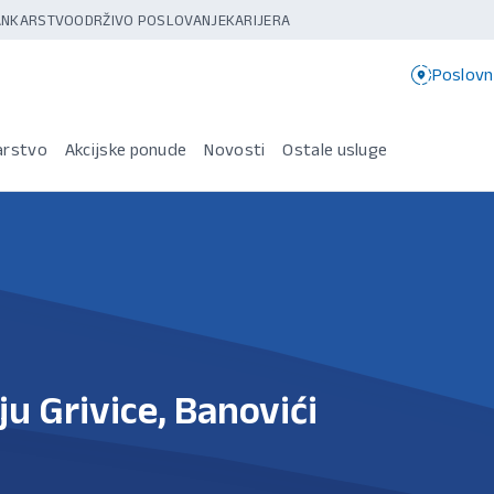
BANKARSTVO
ODRŽIVO POSLOVANJE
KARIJERA
Poslovn
arstvo
Akcijske ponude
Novosti
Ostale usluge
u Grivice, Banovići