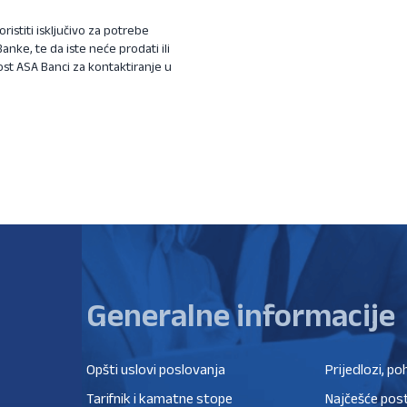
istiti isključivo za potrebe
nke, te da iste neće prodati ili
nost ASA Banci za kontaktiranje u
Generalne informacije
Opšti uslovi poslovanja
Prijedlozi, po
Tarifnik i kamatne stope
Najčešće post