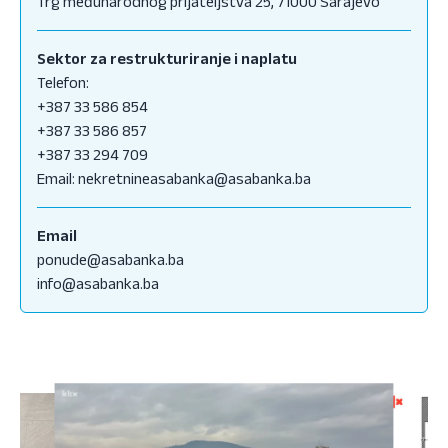
Trg međunarodnog prijateljstva 25, 71000 Sarajevo
Sektor za restrukturiranje i naplatu
Telefon:
+387 33 586 854
+387 33 586 857
+387 33 294 709
Email:
nekretnineasabanka@asabanka.ba
Email
ponude@asabanka.ba
info@asabanka.ba