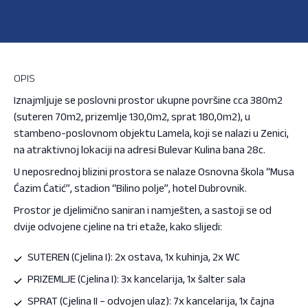
OPIS
Iznajmljuje se poslovni prostor ukupne površine cca 380m2
(suteren 70m2, prizemlje 130,0m2, sprat 180,0m2), u
stambeno-poslovnom objektu Lamela, koji se nalazi u Zenici,
na atraktivnoj lokaciji na adresi Bulevar Kulina bana 28c.
U neposrednoj blizini prostora se nalaze Osnovna škola “Musa
Ćazim Ćatić”, stadion “Bilino polje”, hotel Dubrovnik.
Prostor je djelimično saniran i namješten, a sastoji se od
dvije odvojene cjeline na tri etaže, kako slijedi:
SUTEREN (Cjelina I): 2x ostava, 1x kuhinja, 2x WC
PRIZEMLJE (Cjelina I): 3x kancelarija, 1x šalter sala
SPRAT (Cjelina II – odvojen ulaz): 7x kancelarija, 1x čajna