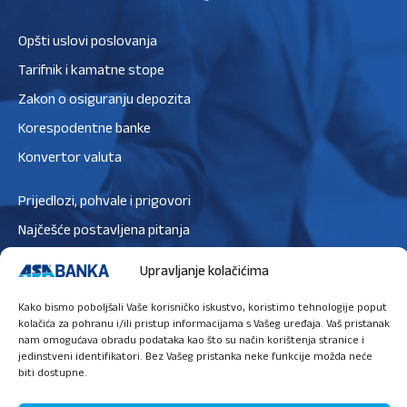
Opšti uslovi poslovanja
Tarifnik i kamatne stope
Zakon o osiguranju depozita
Korespodentne banke
Konvertor valuta
Prijedlozi, pohvale i prigovori
Najčešće postavljena pitanja
Zaštita podataka
Upravljanje kolačićima
Politika privatnosti
Kako bismo poboljšali Vaše korisničko iskustvo, koristimo tehnologije poput
Politika kolačića
kolačića za pohranu i/ili pristup informacijama s Vašeg uređaja. Vaš pristanak
nam omogućava obradu podataka kao što su način korištenja stranice i
jedinstveni identifikatori. Bez Vašeg pristanka neke funkcije možda neće
biti dostupne.
Ugovori sastanak