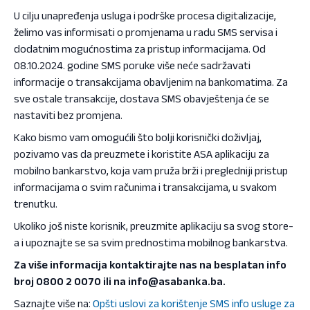
U cilju unapređenja usluga i podrške procesa digitalizacije,
želimo vas informisati o promjenama u radu SMS servisa i
dodatnim mogućnostima za pristup informacijama. Od
08.10.2024. godine SMS poruke više neće sadržavati
informacije o transakcijama obavljenim na bankomatima. Za
sve ostale transakcije, dostava SMS obavještenja će se
nastaviti bez promjena.
Kako bismo vam omogućili što bolji korisnički doživljaj,
pozivamo vas da preuzmete i koristite ASA aplikaciju za
mobilno bankarstvo, koja vam pruža brži i pregledniji pristup
informacijama o svim računima i transakcijama, u svakom
trenutku.
Ukoliko još niste korisnik, preuzmite aplikaciju sa svog store-
a i upoznajte se sa svim prednostima mobilnog bankarstva.
Za više informacija kontaktirajte nas na besplatan info
broj 0800 2 0070 ili na
info@asabanka.ba
.
Saznajte više na:
Opšti uslovi za korištenje SMS info usluge za