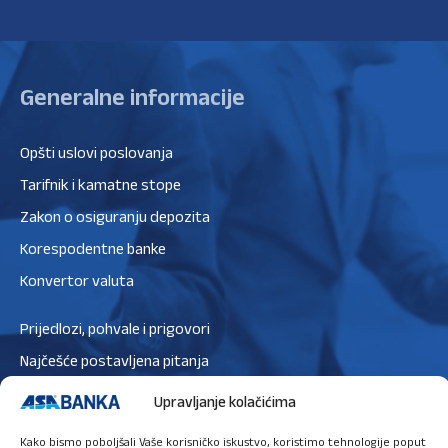
Generalne informacije
Opšti uslovi poslovanja
Tarifnik i kamatne stope
Zakon o osiguranju depozita
Korespodentne banke
Konvertor valuta
Prijedlozi, pohvale i prigovori
Najčešće postavljena pitanja
Zaštita podataka
Upravljanje kolačićima
Politika privatnosti
Kako bismo poboljšali Vaše korisničko iskustvo, koristimo tehnologije poput