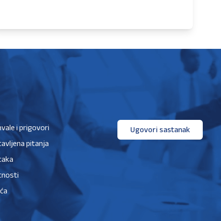
hvale i prigovori
Ugovori sastanak
avljena pitanja
taka
tnosti
ića