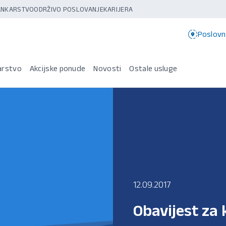
BANKARSTVO
ODRŽIVO POSLOVANJE
KARIJERA
Poslovn
arstvo
Akcijske ponude
Novosti
Ostale usluge
12.09.2017
Obavijest za k