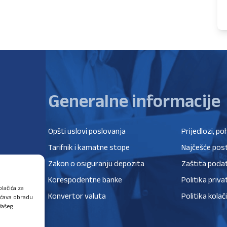
Generalne informacije
Opšti uslovi poslovanja
Prijedlozi, po
Tarifnik i kamatne stope
Najčešće post
Zakon o osiguranju depozita
Zaštita poda
Korespodentne banke
Politika priva
lačića za
Konvertor valuta
Politika kolač
ućava obradu
Vašeg