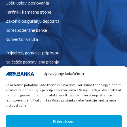
Opšti uslovi poslovanja
Tarifnik i kamatne stope
Zakon o osiguranju depozita
Korespodentne banke
Konvertor valuta
Prijedlozi, pohvale i prigovori
Najčešće postavljena pitanja
Zaštita podataka
Upravljanje kolačićima
Politika privatnosti
Kako bismo poboljšali Vaše korisničko iskustvo, koristimo tehnologije poput
Politika kolačića
kolačića za pohranu i/ili pristup informacijama s Vašeg uređaja. Vaš pristanak
nam omogućava obradu podataka kao što su način korištenja stranice i
jedinstveni identifikatori. Bez Vašeg pristanka neke funkcije možda neće
biti dostupne.
Ugovori sastanak
Prihvati sve