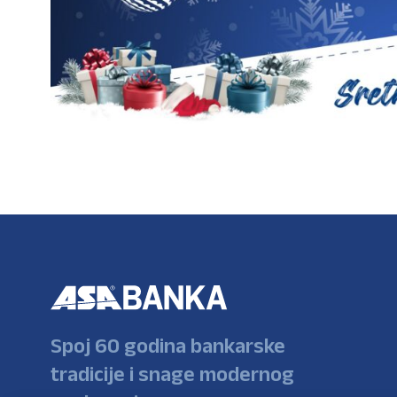
Spoj 60 godina bankarske
tradicije i snage modernog