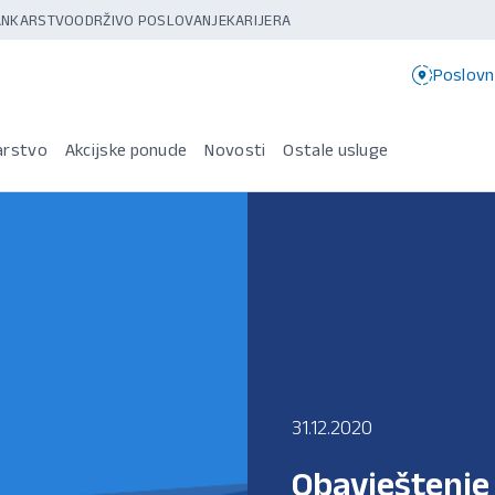
BANKARSTVO
ODRŽIVO POSLOVANJE
KARIJERA
Poslovn
arstvo
Akcijske ponude
Novosti
Ostale usluge
31.12.2020
Obavještenje 