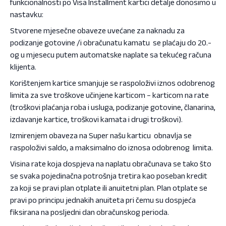
funkcionalnosti po Visa Installment kartici detalje donosimo u
nastavku:
Stvorene mjesečne obaveze uvećane za naknadu za
podizanje gotovine /i obračunatu kamatu se plaćaju do 20.-
og u mjesecu putem automatske naplate sa tekućeg računa
klijenta.
Korištenjem kartice smanjuje se raspoloživi iznos odobrenog
limita za sve troškove učinjene karticom – karticom na rate
(troškovi plaćanja roba i usluga, podizanje gotovine, članarina,
izdavanje kartice, troškovi kamata i drugi troškovi).
Izmirenjem obaveza na Super našu karticu obnavlja se
raspoloživi saldo, a maksimalno do iznosa odobrenog limita.
Visina rate koja dospjeva na naplatu obračunava se tako što
se svaka pojedinačna potrošnja tretira kao poseban kredit
za koji se pravi plan otplate ili anuitetni plan. Plan otplate se
pravi po principu jednakih anuiteta pri čemu su dospjeća
fiksirana na posljedni dan obračunskog perioda.