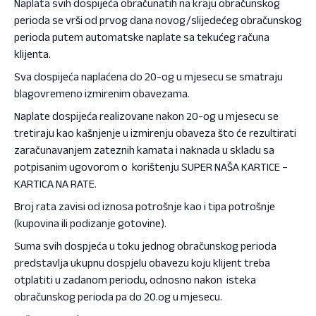
Naplata svih dospijeća obračunatih na kraju obračunskog
perioda se vrši od prvog dana novog/slijedećeg obračunskog
perioda putem automatske naplate sa tekućeg računa
klijenta.
Sva dospijeća naplaćena do 20-og u mjesecu se smatraju
blagovremeno izmirenim obavezama.
Naplate dospijeća realizovane nakon 20-og u mjesecu se
tretiraju kao kašnjenje u izmirenju obaveza što će rezultirati
zaračunavanjem zateznih kamata i naknada u skladu sa
potpisanim ugovorom o korištenju SUPER NAŠA KARTICE –
KARTICA NA RATE.
Broj rata zavisi od iznosa potrošnje kao i tipa potrošnje
(kupovina ili podizanje gotovine).
Suma svih dospjeća u toku jednog obračunskog perioda
predstavlja ukupnu dospjelu obavezu koju klijent treba
otplatiti u zadanom periodu, odnosno nakon isteka
obračunskog perioda pa do 20.og u mjesecu.