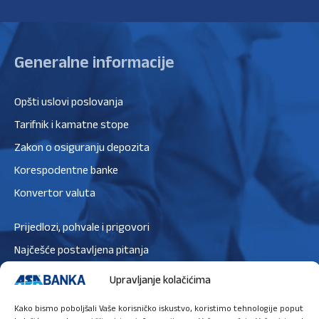
Generalne informacije
Opšti uslovi poslovanja
Tarifnik i kamatne stope
Zakon o osiguranju depozita
Korespodentne banke
Konvertor valuta
Prijedlozi, pohvale i prigovori
Najčešće postavljena pitanja
Zaštita podataka
Upravljanje kolačićima
Politika privatnosti
Kako bismo poboljšali Vaše korisničko iskustvo, koristimo tehnologije poput
Politika kolačića