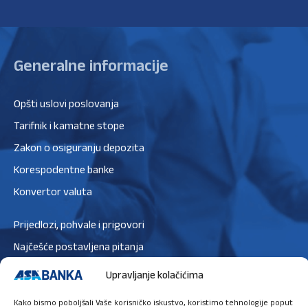
Generalne informacije
Opšti uslovi poslovanja
Tarifnik i kamatne stope
Zakon o osiguranju depozita
Korespodentne banke
Konvertor valuta
Prijedlozi, pohvale i prigovori
Najčešće postavljena pitanja
Zaštita podataka
Upravljanje kolačićima
Politika privatnosti
Kako bismo poboljšali Vaše korisničko iskustvo, koristimo tehnologije poput