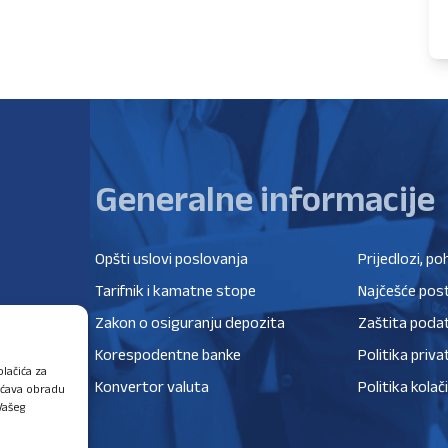
Generalne informacije
Opšti uslovi poslovanja
Prijedlozi, po
Tarifnik i kamatne stope
Najčešće post
Zakon o osiguranju depozita
Zaštita poda
Korespodentne banke
Politika priva
lačića za
Konvertor valuta
Politika kolač
ućava obradu
Vašeg