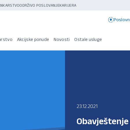
BANKARSTVO
ODRŽIVO POSLOVANJE
KARIJERA
Poslovn
arstvo
Akcijske ponude
Novosti
Ostale usluge
23.12.2021
Obavještenje