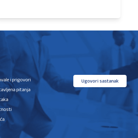
hvale i prigovori
Ugovori sastanak
avljena pitanja
taka
tnosti
ića