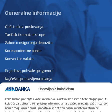
Generalne informacije
Opšti uslovi poslovanja
Tarifnik i kamatne stope
Zakon o osiguranju depozita
Korespodentne banke
Konvertor valuta
Prijedlozi, pohvale i prigovori
Najčešće postavljena pitanja
Zaštita podataka
Upravljanje kolačićima
Politika privatnosti
Kako bismo poboljšali Vaše korisničko iskustvo, koristimo tehnologije poput
Politika kolačića
kolačića za pohranu i/ili pristup informacijama s Vašeg uređaja. Vaš pristanak
nam omogućava obradu podataka kao što su način korištenja stranice i