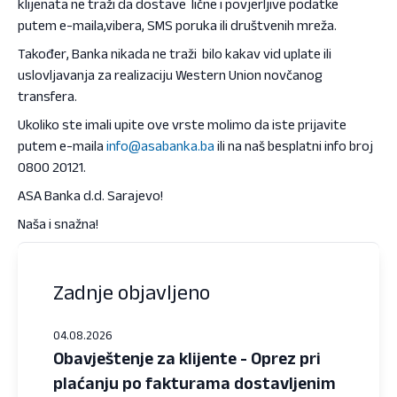
klijenata ne traži da dostave lične i povjerljive podatke
putem e-maila,vibera, SMS poruka ili društvenih mreža.
Također, Banka nikada ne traži bilo kakav vid uplate ili
uslovljavanja za realizaciju Western Union novčanog
transfera.
Ukoliko ste imali upite ove vrste molimo da iste prijavite
putem e-maila
info@asabanka.ba
ili na naš besplatni info broj
0800 20121.
ASA Banka d.d. Sarajevo!
Naša i snažna!
Zadnje objavljeno
04.08.2026
Obavještenje za klijente - Oprez pri
plaćanju po fakturama dostavljenim