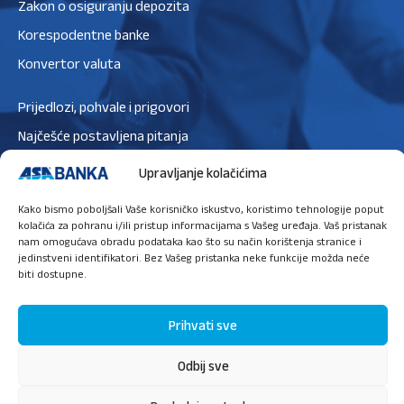
Zakon o osiguranju depozita
Korespodentne banke
Konvertor valuta
Prijedlozi, pohvale i prigovori
Najčešće postavljena pitanja
Zaštita podataka
Upravljanje kolačićima
Politika privatnosti
Kako bismo poboljšali Vaše korisničko iskustvo, koristimo tehnologije poput
Politika kolačića
kolačića za pohranu i/ili pristup informacijama s Vašeg uređaja. Vaš pristanak
nam omogućava obradu podataka kao što su način korištenja stranice i
jedinstveni identifikatori. Bez Vašeg pristanka neke funkcije možda neće
biti dostupne.
Ugovori sastanak
Prihvati sve
Odbij sve
O nama
Press
Sigurnost
Priručnik za digitalne usluge