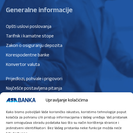
Generalne informacije
Opšti uslovi poslovanja
Tarifnik i kamatne stope
Zakon o osiguranju depozita
Korespodentne banke
Konvertor valuta
Prijedlozi, pohvale i prigovori
Najčešće postavljena pitanja
Zaštita podataka
Upravljanje kolačićima
Politika privatnosti
Kako bismo poboljšali Vaše korisničko iskustvo, koristimo tehnologije poput
Politika kolačića
kolačića za pohranu i/ili pristup informacijama s Vašeg uređaja. Vaš pristanak
nam omogućava obradu podataka kao što su način korištenja stranice i
jedinstveni identifikatori. Bez Vašeg pristanka neke funkcije možda neće