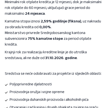
Minimalni rok otplate kredita je 12 mjeseci, dok je maksimalni
rok otplate do 60 mjeseci, uključujući grace period do
maksimalno
24 mjeseca
.
Kamatna stopa iznosi
2,59% godišnje (fiksna)
, uz naknadu
za obradu kredita od
0,00%
.
Ministarstvo privrede Srednjobosanskog kantona
subvencionira
75% kamatne stope
za period otplate
kredita.
Krajnji rok za realizaciju kreditne linije je do utroška
sredstava, ali ne duže od
31.10.2026. godine
.
Sredstva se neće odobravati za projekte iz sljedećih oblasti:
Poljoprivredne djelatnosti
Proizvodnja oružja i vojne opreme
Proizvodnja duhanskih proizvoda i alkoholnih pića
Otvaranje i rad kasina i drugih objekata za igre na sreću