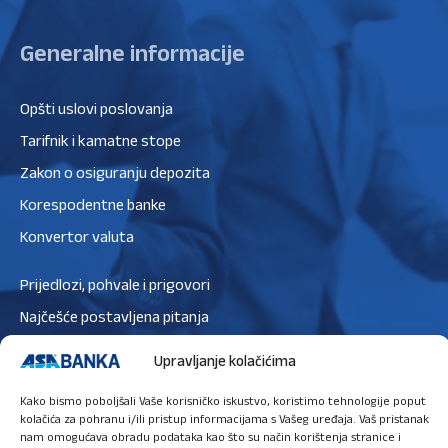
Generalne informacije
Opšti uslovi poslovanja
Tarifnik i kamatne stope
Zakon o osiguranju depozita
Korespodentne banke
Konvertor valuta
Prijedlozi, pohvale i prigovori
Najčešće postavljena pitanja
Zaštita podataka
Upravljanje kolačićima
Politika privatnosti
Kako bismo poboljšali Vaše korisničko iskustvo, koristimo tehnologije poput
Politika kolačića
kolačića za pohranu i/ili pristup informacijama s Vašeg uređaja. Vaš pristanak
nam omogućava obradu podataka kao što su način korištenja stranice i