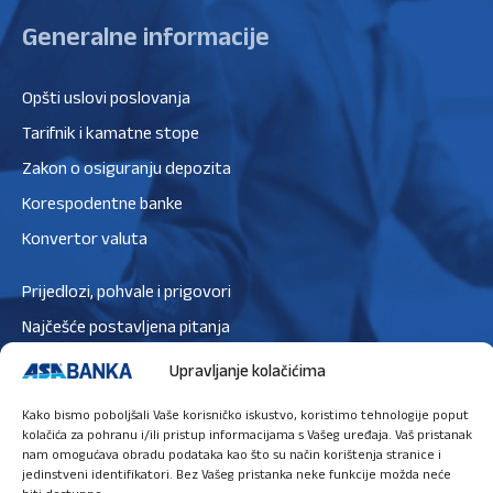
Generalne informacije
Opšti uslovi poslovanja
Tarifnik i kamatne stope
Zakon o osiguranju depozita
Korespodentne banke
Konvertor valuta
Prijedlozi, pohvale i prigovori
Najčešće postavljena pitanja
Zaštita podataka
Upravljanje kolačićima
Politika privatnosti
Kako bismo poboljšali Vaše korisničko iskustvo, koristimo tehnologije poput
Politika kolačića
kolačića za pohranu i/ili pristup informacijama s Vašeg uređaja. Vaš pristanak
nam omogućava obradu podataka kao što su način korištenja stranice i
jedinstveni identifikatori. Bez Vašeg pristanka neke funkcije možda neće