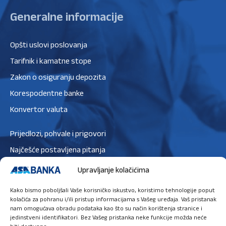
Generalne informacije
Opšti uslovi poslovanja
Tarifnik i kamatne stope
Zakon o osiguranju depozita
Korespodentne banke
Konvertor valuta
Prijedlozi, pohvale i prigovori
Najčešće postavljena pitanja
Zaštita podataka
Upravljanje kolačićima
Politika privatnosti
Kako bismo poboljšali Vaše korisničko iskustvo, koristimo tehnologije poput
Politika kolačića
kolačića za pohranu i/ili pristup informacijama s Vašeg uređaja. Vaš pristanak
nam omogućava obradu podataka kao što su način korištenja stranice i
jedinstveni identifikatori. Bez Vašeg pristanka neke funkcije možda neće