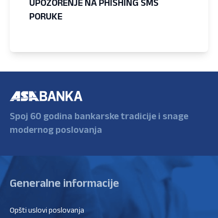
UPOZORENJE NA PHISHING SMS
PORUKE
Spoj 60 godina bankarske tradicije i snage
modernog poslovanja
Generalne informacije
Opšti uslovi poslovanja