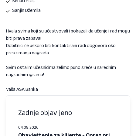
Senad Pitić
Sanjin Džemila
Hvala svima koji su učestvovali i pokazali da učenje i rad mogu
biti prava zabava!
Dobitnici će uskoro biti kontaktirani radi dogovora oko
preuzimanja nagrada.
Svim ostalim učesnicima želimo puno sreće u narednim
nagradnim igrama!
Vaša ASA Banka
Zadnje objavljeno
04.08.2026
Obavještenje za klijente - Oprez pri