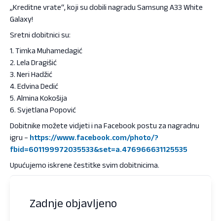
„Kreditne vrate“, koji su dobili nagradu Samsung A33 White
Galaxy!
Sretni dobitnici su:
1. Timka Muhamedagić
2. Lela Dragišić
3. Neri Hadžić
4. Edvina Dedić
5. Almina Kokošija
6. Svjetlana Popović
Dobitnike možete vidjeti i na Facebook postu za nagradnu
igru –
https://www.facebook.com/photo/?
fbid=601199972035533&set=a.476966631125535
Upućujemo iskrene čestitke svim dobitnicima.
Zadnje objavljeno