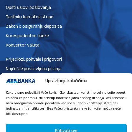
Opšti uslovi poslovanja
Tarifnik i kamatne stope
Zakon o osiguranju depozita
Korespodentne banke
Konvertor valuta
Prijedlozi, pohvale i prigovori
Najčešće postavljena pitanja
Zaštita podataka
Upravljanje kolačićima
Politika privatnosti
Kako bismo poboljšali Vaše korisničko iskustvo, koristimo tehnologije poput
Politika kolačića
kolačića za pohranu i/ili pristup informacijama s Vašeg uređaja. Vaš pristanak
nam omogućava obradu podataka kao što su način korištenja stranice i
jedinstveni identifikatori. Bez Vašeg pristanka neke funkcije možda neće
biti dostupne.
Ugovori sastanak
Prihvati sve