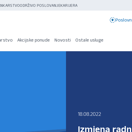
BANKARSTVO
ODRŽIVO POSLOVANJE
KARIJERA
Poslovn
arstvo
Akcijske ponude
Novosti
Ostale usluge
18.08.2022
Izmjena rad