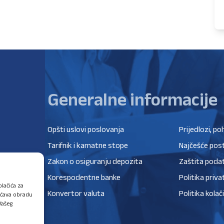
Generalne informacije
Opšti uslovi poslovanja
Prijedlozi, po
Tarifnik i kamatne stope
Najčešće post
Zakon o osiguranju depozita
Zaštita poda
Korespodentne banke
Politika priva
lačića za
Konvertor valuta
Politika kolač
ućava obradu
Vašeg