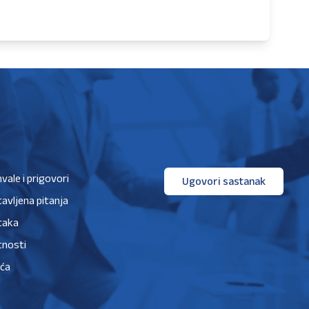
hvale i prigovori
Ugovori sastanak
avljena pitanja
taka
tnosti
ića