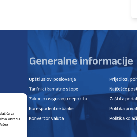
Generalne informacije
Opšti uslovi poslovanja
Prijedlozi, po
Tarifnik i kamatne stope
Najčešće post
Zakon o osiguranju depozita
Zaštita poda
Korespodentne banke
Politika priva
lačića za
Konvertor valuta
Politika kolač
ućava obradu
Vašeg