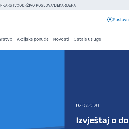
BANKARSTVO
ODRŽIVO POSLOVANJE
KARIJERA
Poslovn
arstvo
Akcijske ponude
Novosti
Ostale usluge
02.07.2020
Izvještaj o d