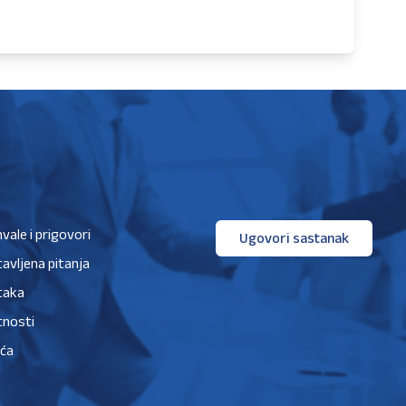
hvale i prigovori
Ugovori sastanak
avljena pitanja
taka
tnosti
ića