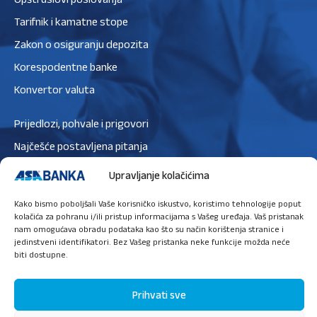
Tarifnik i kamatne stope
Zakon o osiguranju depozita
Korespodentne banke
Konvertor valuta
Prijedlozi, pohvale i prigovori
Najčešće postavljena pitanja
Zaštita podataka
Upravljanje kolačićima
Politika privatnosti
Kako bismo poboljšali Vaše korisničko iskustvo, koristimo tehnologije poput
Politika kolačića
kolačića za pohranu i/ili pristup informacijama s Vašeg uređaja. Vaš pristanak
nam omogućava obradu podataka kao što su način korištenja stranice i
jedinstveni identifikatori. Bez Vašeg pristanka neke funkcije možda neće
biti dostupne.
Ugovori sastanak
Prihvati sve