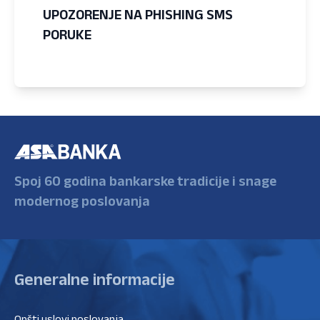
UPOZORENJE NA PHISHING SMS
PORUKE
Spoj 60 godina bankarske tradicije i snage
modernog poslovanja
Generalne informacije
Opšti uslovi poslovanja