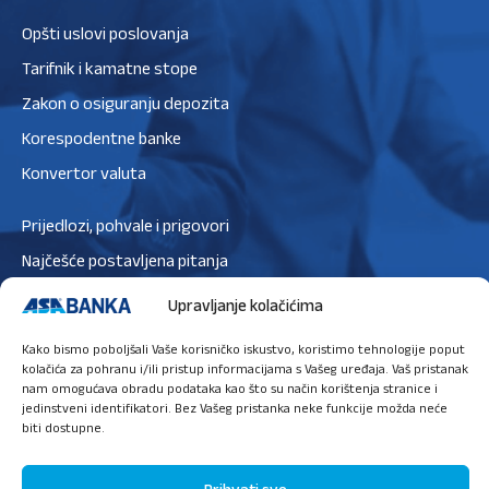
Opšti uslovi poslovanja
Tarifnik i kamatne stope
Zakon o osiguranju depozita
Korespodentne banke
Konvertor valuta
Prijedlozi, pohvale i prigovori
Najčešće postavljena pitanja
Zaštita podataka
Upravljanje kolačićima
Politika privatnosti
Kako bismo poboljšali Vaše korisničko iskustvo, koristimo tehnologije poput
Politika kolačića
kolačića za pohranu i/ili pristup informacijama s Vašeg uređaja. Vaš pristanak
nam omogućava obradu podataka kao što su način korištenja stranice i
jedinstveni identifikatori. Bez Vašeg pristanka neke funkcije možda neće
biti dostupne.
Ugovori sastanak