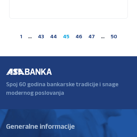
1
…
43
44
45
46
47
…
50
Spoj 60 godina bankarske tradicije i snage
modernog poslovanja
Generalne informacije