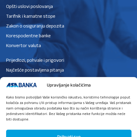
Opšti uslovi poslovanja
Tarifnik i kamatne stope
Zakon o osiguranju depozita
Korespodentne banke
Konvertor valuta
Prijedlozi, pohvale i prigovori
Najčešće postavljena pitanja
Zaštita podataka
Upravljanje kolačićima
Politika privatnosti
Kako bismo poboljšali Vaše korisničko iskustvo, koristimo tehnologije poput
Politika kolačića
kolačića za pohranu i/ili pristup informacijama s Vašeg uređaja. Vaš pristanak
nam omogućava obradu podataka kao što su način korištenja stranice i
jedinstveni identifikatori. Bez Vašeg pristanka neke funkcije možda neće
biti dostupne.
Ugovori sastanak
Prihvati sve