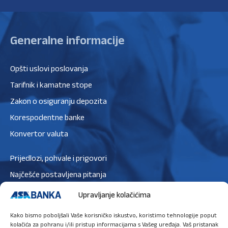
Generalne informacije
Opšti uslovi poslovanja
Tarifnik i kamatne stope
Zakon o osiguranju depozita
Korespodentne banke
Konvertor valuta
Prijedlozi, pohvale i prigovori
Najčešće postavljena pitanja
Zaštita podataka
Upravljanje kolačićima
Politika privatnosti
Kako bismo poboljšali Vaše korisničko iskustvo, koristimo tehnologije poput
Politika kolačića
kolačića za pohranu i/ili pristup informacijama s Vašeg uređaja. Vaš pristanak