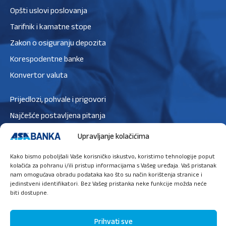
Opšti uslovi poslovanja
Tarifnik i kamatne stope
Zakon o osiguranju depozita
Korespodentne banke
Konvertor valuta
Prijedlozi, pohvale i prigovori
Najčešće postavljena pitanja
Zaštita podataka
Upravljanje kolačićima
Politika privatnosti
Kako bismo poboljšali Vaše korisničko iskustvo, koristimo tehnologije poput
Politika kolačića
kolačića za pohranu i/ili pristup informacijama s Vašeg uređaja. Vaš pristanak
nam omogućava obradu podataka kao što su način korištenja stranice i
jedinstveni identifikatori. Bez Vašeg pristanka neke funkcije možda neće
biti dostupne.
Ugovori sastanak
Prihvati sve