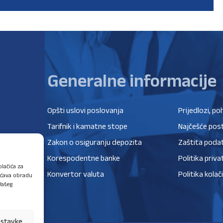
Generalne informacije
Opšti uslovi poslovanja
Prijedlozi, po
Tarifnik i kamatne stope
Najčešće post
Zakon o osiguranju depozita
Zaštita poda
Korespodentne banke
Politika priva
lačića za
Konvertor valuta
Politika kolač
ućava obradu
Vašeg
ostavke