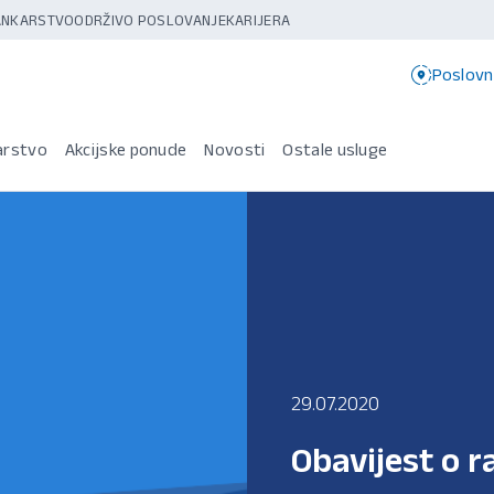
BANKARSTVO
ODRŽIVO POSLOVANJE
KARIJERA
Poslovn
arstvo
Akcijske ponude
Novosti
Ostale usluge
29.07.2020
Obavijest o 