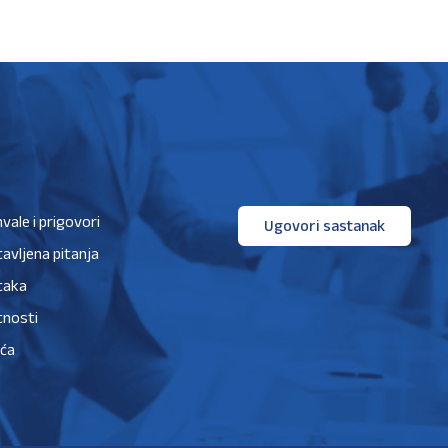
hvale i prigovori
Ugovori sastanak
avljena pitanja
taka
tnosti
ića