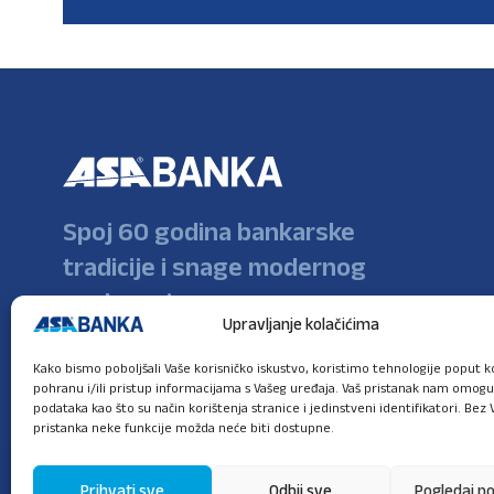
Spoj 60 godina bankarske
tradicije i snage modernog
poslovanja
Upravljanje kolačićima
Kako bismo poboljšali Vaše korisničko iskustvo, koristimo tehnologije poput ko
pohranu i/ili pristup informacijama s Vašeg uređaja. Vaš pristanak nam omog
podataka kao što su način korištenja stranice i jedinstveni identifikatori. Bez 
pristanka neke funkcije možda neće biti dostupne.
Prihvati sve
Odbij sve
Pogledaj p