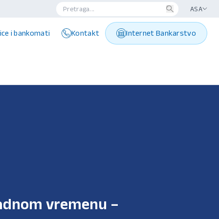
ASA
ice i bankomati
Kontakt
Internet Bankarstvo
radnom vremenu –