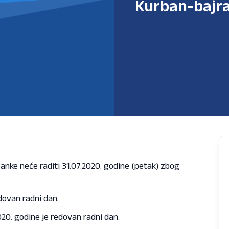
Kurban-bajr
ke neće raditi 31.07.2020. godine (petak) zbog
dovan radni dan.
20. godine je redovan radni dan.