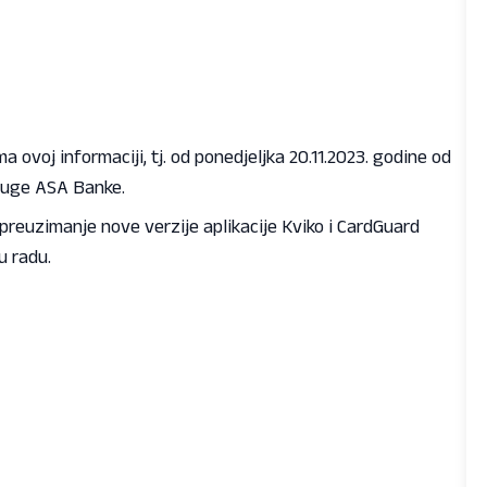
 ovoj informaciji, tj. od ponedjeljka 20.11.2023. godine od
sluge ASA Banke.
reuzimanje nove verzije aplikacije Kviko i CardGuard
u radu.