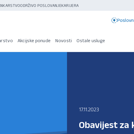
BANKARSTVO
ODRŽIVO POSLOVANJE
KARIJERA
Poslovn
arstvo
Akcijske ponude
Novosti
Ostale usluge
17.11.2023
Obavijest za 