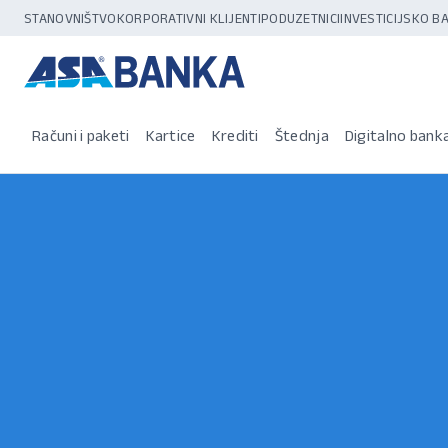
STANOVNIŠTVO
KORPORATIVNI KLIJENTI
PODUZETNICI
INVESTICIJSKO 
Računi i paketi
Kartice
Krediti
Štednja
Digitalno bank