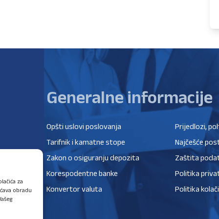
Generalne informacije
Opšti uslovi poslovanja
Prijedlozi, po
Tarifnik i kamatne stope
Najčešće post
Zakon o osiguranju depozita
Zaštita poda
Korespodentne banke
Politika priva
lačića za
Konvertor valuta
Politika kolač
ućava obradu
Vašeg