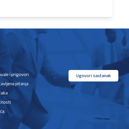
hvale i prigovori
Ugovori sastanak
avljena pitanja
taka
tnosti
ića