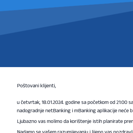
Poštovani klijenti,
u četvrtak, 18.01.2024. godine sa početkom od 21:00 
nadogradnje netBanking i mBanking aplikacije neće bi
Ljubazno vas molimo da korištenje istih planirate prem
Nadamo se vašem razumijevanju i lijepo vas pozdravl