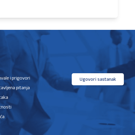
hvale i prigovori
Ugovori sastanak
avljena pitanja
taka
tnosti
ića