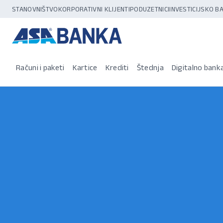
STANOVNIŠTVO
KORPORATIVNI KLIJENTI
PODUZETNICI
INVESTICIJSKO 
Računi i paketi
Kartice
Krediti
Štednja
Digitalno bank