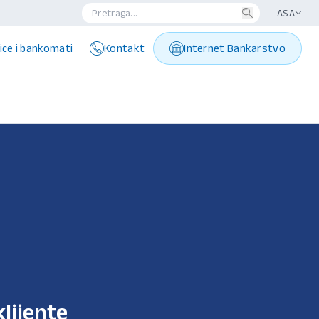
ASA
ice i bankomati
Kontakt
Internet Bankarstvo
klijente