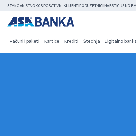
STANOVNIŠTVO
KORPORATIVNI KLIJENTI
PODUZETNICI
INVESTICIJSKO 
Računi i paketi
Kartice
Krediti
Štednja
Digitalno bank