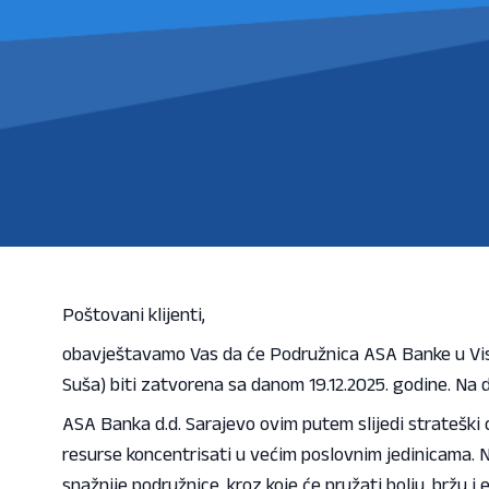
Poštovani klijenti,
obavještavamo Vas da će Podružnica ASA Banke u Viso
Suša) biti zatvorena sa danom 19.12.2025. godine. Na d
ASA Banka d.d. Sarajevo ovim putem slijedi strateški ci
resurse koncentrisati u većim poslovnim jedinicama. 
snažnije podružnice, kroz koje će pružati bolju, bržu i 