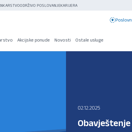
BANKARSTVO
ODRŽIVO POSLOVANJE
KARIJERA
Poslovn
arstvo
Akcijske ponude
Novosti
Ostale usluge
02.12.2025
Obavještenje