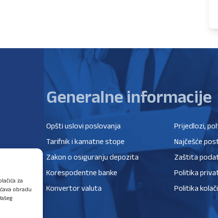
Generalne informacije
Opšti uslovi poslovanja
Prijedlozi, po
Tarifnik i kamatne stope
Najčešće post
Zakon o osiguranju depozita
Zaštita poda
Korespodentne banke
Politika priva
lačića za
Konvertor valuta
Politika kolač
ućava obradu
Vašeg