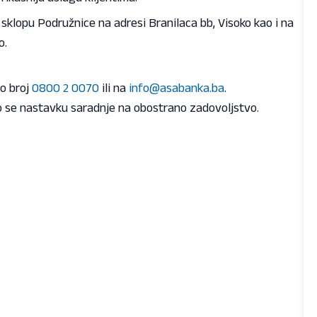
 sklopu Podružnice na adresi Branilaca bb, Visoko kao i na
o.
fo broj
0800 2 0070
ili na
info@asabanka.ba
.
 se nastavku saradnje na obostrano zadovoljstvo.