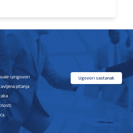
hvale i prigovori
Ugovori sastanak
avljena pitanja
taka
tnosti
ića