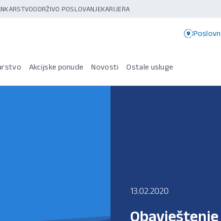
BANKARSTVO
ODRŽIVO POSLOVANJE
KARIJERA
Poslovn
arstvo
Akcijske ponude
Novosti
Ostale usluge
13.02.2020
Obavještenje 