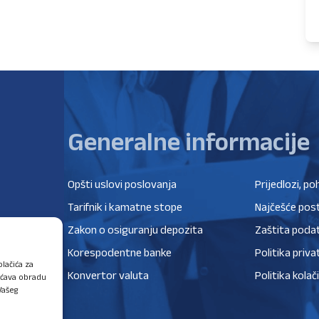
Generalne informacije
Opšti uslovi poslovanja
Prijedlozi, po
Tarifnik i kamatne stope
Najčešće post
Zakon o osiguranju depozita
Zaštita poda
Korespodentne banke
Politika priva
lačića za
Konvertor valuta
Politika kolač
ućava obradu
Vašeg