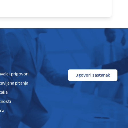
hvale i prigovori
Ugovori sastanak
avljena pitanja
taka
tnosti
ića