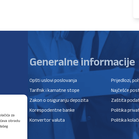
Generalne informacije
Opšti uslovi poslovanja
Prijedlozi, po
Tarifnik i kamatne stope
Najčešće post
Zakon o osiguranju depozita
Zaštita poda
Korespodentne banke
Politika priva
lačića za
Konvertor valuta
Politika kolač
ućava obradu
Vašeg