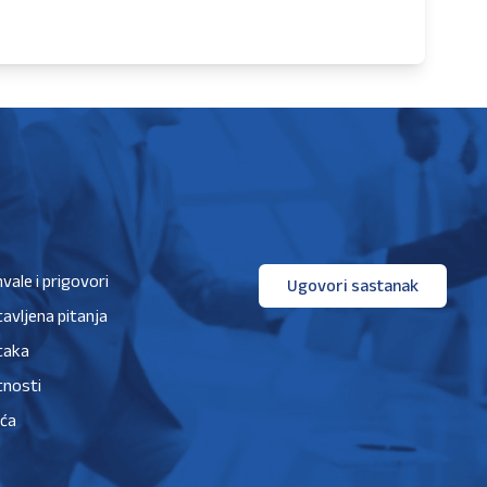
hvale i prigovori
Ugovori sastanak
avljena pitanja
taka
tnosti
ića