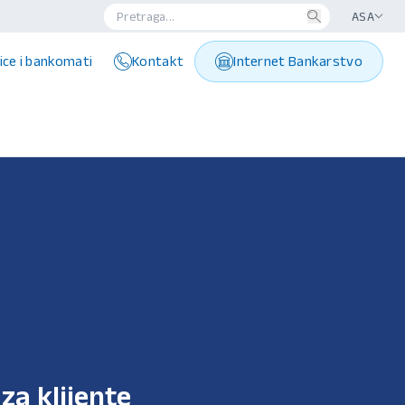
ASA
ice i bankomati
Kontakt
Internet Bankarstvo
za klijente