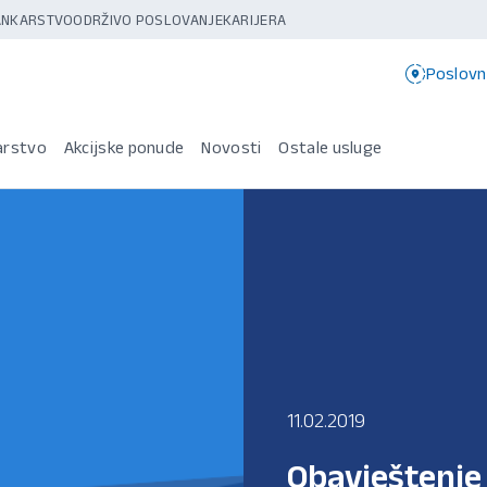
BANKARSTVO
ODRŽIVO POSLOVANJE
KARIJERA
Poslovn
arstvo
Akcijske ponude
Novosti
Ostale usluge
11.02.2019
Obavještenje 