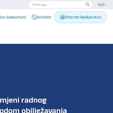
ASA
ice i bankomati
Kontakt
Internet Bankarstvo
izmjeni radnog
odom obilježavanja