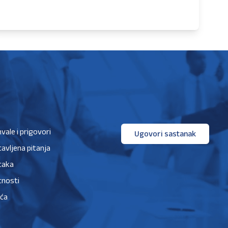
hvale i prigovori
Ugovori sastanak
avljena pitanja
taka
tnosti
ića