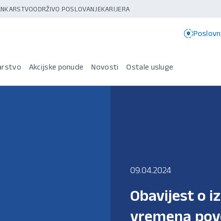
BANKARSTVO
ODRŽIVO POSLOVANJE
KARIJERA
Poslovn
arstvo
Akcijske ponude
Novosti
Ostale usluge
09.04.2024
Obavijest o 
vremena pov