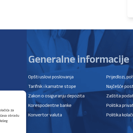
Generalne informacije
Opšti uslovi poslovanja
Prijedlozi, po
Tarifnik i kamatne stope
Najčešće post
Zakon o osiguranju depozita
Zaštita poda
Korespodentne banke
Politika priva
lačića za
Konvertor valuta
Politika kolač
ućava obradu
Vašeg