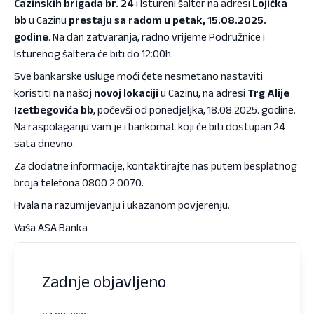
Cazinskih brigada br. 24
i Istureni šalter na adresi
Lojićka
bb
u Cazinu
prestaju sa radom u petak, 15.08.2025.
godine
. Na dan zatvaranja, radno vrijeme Podružnice i
Isturenog šaltera će biti do 12:00h.
Sve bankarske usluge moći ćete nesmetano nastaviti
koristiti na našoj
novoj lokaciji
u Cazinu, na adresi
Trg Alije
Izetbegovića bb
, počevši od ponedjeljka, 18.08.2025. godine.
Na raspolaganju vam je i bankomat koji će biti dostupan 24
sata dnevno.
Za dodatne informacije, kontaktirajte nas putem besplatnog
broja telefona 0800 2 0070.
Hvala na razumijevanju i ukazanom povjerenju.
Vaša ASA Banka
Zadnje objavljeno