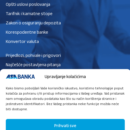
Opšti uslovi poslovanja
Tarifnik i kamatne stope
Zakon o osiguranju depozita
Korespodentne banke
Konvertor valuta
Prijedlozi, pohvale i prigovori
Najčešće postavljena pitanja
Zaštita podataka
Upravljanje kolačićima
Politika privatnosti
Kako bismo poboljšali Vaše korisničko iskustvo, koristimo tehnologije poput
Politika kolačića
kolačića za pohranu i/ili pristup informacijama s Vašeg uređaja. Vaš pristanak
nam omogućava obradu podataka kao što su način korištenja stranice i
jedinstveni identifikatori. Bez Vašeg pristanka neke funkcije možda neće
biti dostupne.
Ugovori sastanak
Prihvati sve