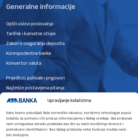
Generalne informacije
Opšti uslovi poslovanja
Tarifnik i kamatne stope
Zakon o osiguranju depozita
Korespodentne banke
Konvertor valuta
Prijedlozi, pohvale i prigovori
Najčešće postavljena pitanja
Zaštita podataka
Upravljanje kolačićima
Politika privatnosti
Kako bismo poboljšali Vaše korisničko iskustvo, koristimo tehnologije poput
Politika kolačića
kolačića za pohranu i/ili pristup informacijama s Vašeg uređaja. Vaš pristanak
nam omogućava obradu podataka kao što su način korištenja stranice i
jedinstveni identifikatori. Bez Vašeg pristanka neke funkcije možda neće
biti dostupne.