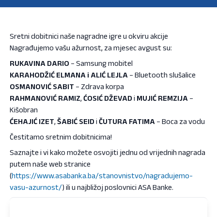
Sretni dobitnici naše nagradne igre u okviru akcije
Nagrađujemo vašu ažurnost, za mjesec avgust su:
RUKAVINA DARIO
– Samsung mobitel
KARAHODŽIĆ ELMANA i ALIĆ LEJLA
– Bluetooth slušalice
OSMANOVIĆ SABIT
– Zdrava korpa
RAHMANOVIĆ RAMIZ
,
ĆOSIĆ DŽEVAD
i
MUJIĆ REMZIJA
–
Kišobran
ĆEHAJIĆ IZET
,
ŠABIĆ SEID
i
ČUTURA FATIMA
– Boca za vodu
Čestitamo sretnim dobitnicima!
Saznajte i vi kako možete osvojiti jednu od vrijednih nagrada
putem naše web stranice
(
https://www.asabanka.ba/stanovnistvo/nagradujemo-
vasu-azurnost/
) ili u najbližoj poslovnici ASA Banke.