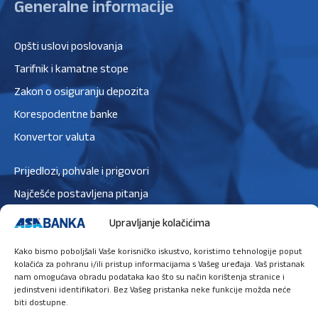
Generalne informacije
Opšti uslovi poslovanja
Tarifnik i kamatne stope
Zakon o osiguranju depozita
Korespodentne banke
Konvertor valuta
Prijedlozi, pohvale i prigovori
Najčešće postavljena pitanja
Zaštita podataka
Upravljanje kolačićima
Politika privatnosti
Kako bismo poboljšali Vaše korisničko iskustvo, koristimo tehnologije poput
Politika kolačića
kolačića za pohranu i/ili pristup informacijama s Vašeg uređaja. Vaš pristanak
nam omogućava obradu podataka kao što su način korištenja stranice i
jedinstveni identifikatori. Bez Vašeg pristanka neke funkcije možda neće
biti dostupne.
Ugovori sastanak