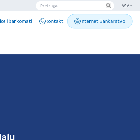
ASA
ice i bankomati
Kontakt
Internet Bankarstvo
daju