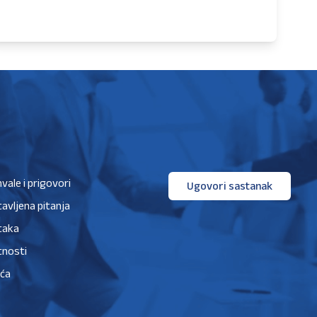
hvale i prigovori
Ugovori sastanak
avljena pitanja
taka
tnosti
ića