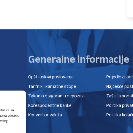
Generalne informacije
Opšti uslovi poslovanja
Prijedlozi, po
Tarifnik i kamatne stope
Najčešće post
Zakon o osiguranju depozita
Zaštita poda
Korespodentne banke
Politika priva
lačića za
Konvertor valuta
Politika kolač
ućava obradu
Vašeg