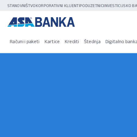
STANOVNIŠTVO
KORPORATIVNI KLIJENTI
PODUZETNICI
INVESTICIJSKO 
Računi i paketi
Kartice
Krediti
Štednja
Digitalno bank