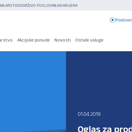
BANKARSTVO
ODRŽIVO POSLOVANJE
KARIJERA
Poslovn
arstvo
Akcijske ponude
Novosti
Ostale usluge
01.04.2019
Oglas za pro