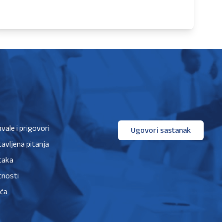
hvale i prigovori
Ugovori sastanak
avljena pitanja
taka
tnosti
ića