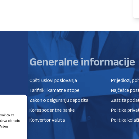
Generalne informacije
Opšti uslovi poslovanja
Prijedlozi, po
Tarifnik i kamatne stope
Najčešće post
Zakon o osiguranju depozita
Zaštita poda
Korespodentne banke
Politika priva
lačića za
Konvertor valuta
Politika kolač
ućava obradu
Vašeg