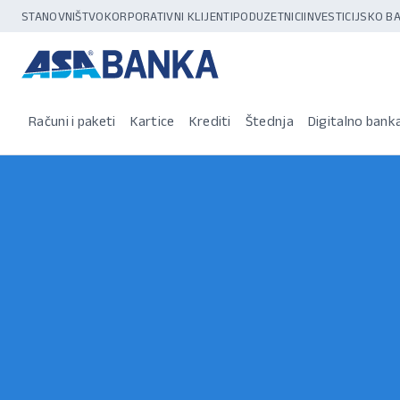
STANOVNIŠTVO
KORPORATIVNI KLIJENTI
PODUZETNICI
INVESTICIJSKO 
Računi i paketi
Kartice
Krediti
Štednja
Digitalno bank