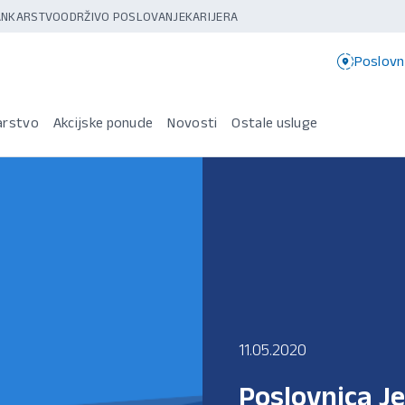
BANKARSTVO
ODRŽIVO POSLOVANJE
KARIJERA
Poslovn
arstvo
Akcijske ponude
Novosti
Ostale usluge
11.05.2020
Poslovnica Je