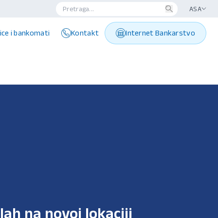
ASA
ice i bankomati
Kontakt
Internet Bankarstvo
lah na novoj lokaciji