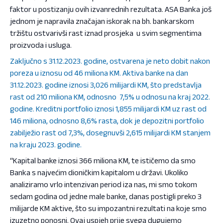
faktor u postizanju ovih izvanrednih rezultata. ASA Banka još
jednom je napravila značajan iskorak na bh. bankarskom
tržištu ostvarivši rast iznad prosjeka u svim segmentima
proizvoda i usluga.
Zaključno s 31.12.2023. godine, ostvarena je neto dobit nakon
poreza u iznosu od 46 miliona KM. Aktiva banke na dan
31.12.2023. godine iznosi 3,026 milijardi KM, što predstavlja
rast od 210 miliona KM, odnosno 7,5% u odnosu na kraj 2022.
godine. Kreditni portfolio iznosi 1,855 milijardi KM uz rast od
146 miliona, odnosno 8,6% rasta, dok je depozitni portfolio
zabilježio rast od 7,3%, dosegnuvši 2,615 milijardi KM stanjem
na kraju 2023. godine.
“Kapital banke iznosi 366 miliona KM, te ističemo da smo
Banka s najvećim dioničkim kapitalom u državi. Ukoliko
analiziramo vrlo intenzivan period iza nas, mi smo tokom
sedam godina od jedne male banke, danas postigli preko 3
milijarde KM aktive, što su impozantni rezultati na koje smo
izuzetno ponosni. Ovaj uspjeh prije svega dugujemo