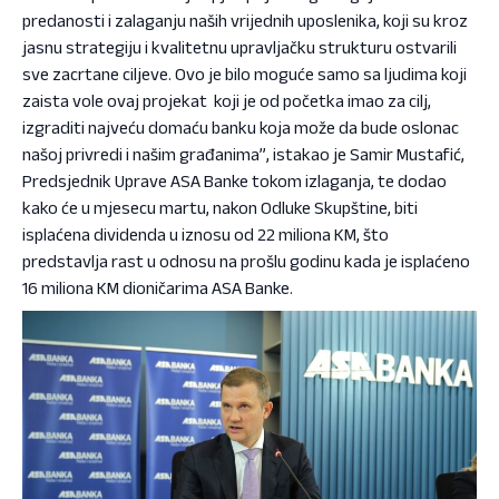
predanosti i zalaganju naših vrijednih uposlenika, koji su kroz
jasnu strategiju i kvalitetnu upravljačku strukturu ostvarili
sve zacrtane ciljeve. Ovo je bilo moguće samo sa ljudima koji
zaista vole ovaj projekat koji je od početka imao za cilj,
izgraditi najveću domaću banku koja može da bude oslonac
našoj privredi i našim građanima”, istakao je Samir Mustafić,
Predsjednik Uprave ASA Banke tokom izlaganja, te dodao
kako će u mjesecu martu, nakon Odluke Skupštine, biti
isplaćena dividenda u iznosu od 22 miliona KM, što
predstavlja rast u odnosu na prošlu godinu kada je isplaćeno
16 miliona KM dioničarima ASA Banke.