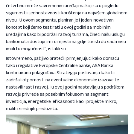
četvrtinu mreže savremenim uređajima koji su u pogledu
sigurnosti i jednostavnosti korištenja na najvišem globalnom
nivou. U ovom segmentu, planiran je i jedan inovativan
koncept koji ćemo testirati u ovoj godini sa mobilnim
uređajima kako bi podržali razvoj turizma, čineći našu uslugu
bankomata dostupnim i u mjestima gdje turisti do sada nisu
imali tu mogućnost”, istakli su.
Istovremeno, pažljivo prateći i primjenjujući kako domaću
tako i regulative Evropske Centralne banke, ASA Banka
kontinuirano prilagođava Strategiju poslovanja kako bi
zadržali otpornost na eventualne ekonomske izazove te
nastavili rast i razvoj. I u ovoj godini nastavljaju s podrškom
razvoju privrede sa posebnim fokusom na segment
investicija, energetske efikasnosti kao i projekte mikro,
malih i srednjih preduzeća.