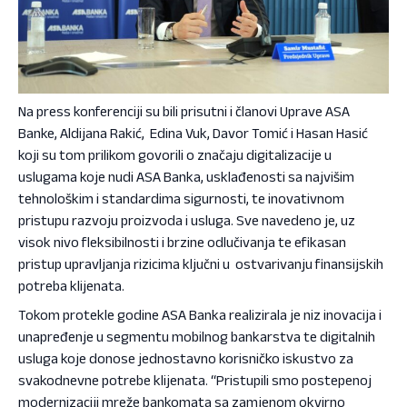
Na press konferenciji su bili prisutni i članovi Uprave ASA
Banke, Aldijana Rakić, Edina Vuk, Davor Tomić i Hasan Hasić
koji su tom prilikom govorili o značaju digitalizacije u
uslugama koje nudi ASA Banka, usklađenosti sa najvišim
tehnološkim i standardima sigurnosti, te inovativnom
pristupu razvoju proizvoda i usluga. Sve navedeno je, uz
visok nivo fleksibilnosti i brzine odlučivanja te efikasan
pristup upravljanja rizicima ključni u ostvarivanju finansijskih
potreba klijenata.
Tokom protekle godine ASA Banka realizirala je niz inovacija i
unapređenje u segmentu mobilnog bankarstva te digitalnih
usluga koje donose jednostavno korisničko iskustvo za
svakodnevne potrebe klijenata. “Pristupili smo postepenoj
modernizaciji mreže bankomata sa zamjenom okvirno