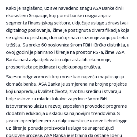
Kako je naglašeno, uz sve navedeno snagu ASA Banke čini i
ekosistem Grupacije, koji pored banke i osiguranja iz
segmenta finansijskog sektora, uključuje usluge zdravstva i
digitalnog poslovanja, čime je postignuta diverzifikacija koja
se ogleda u pristupu, domaćoj snazi i razumijevanju potreba
tržišta. Sa preko 60 poslovnica širom FBiH i Brčko distrikta, u
ovoj godini je planirano i širenje na prostor RS-a, čime ASA
Banka nastavlja djelovati u cilju rasta bh. ekonomije,
prosperiteta pojedinaca i cjelokupnog društva.
Svjesni odgovornosti koju nose kao najveća i najuticajnija
domaća banka, ASA Banka je usmjerena na brojne projekte
koji unapređuju kvalitet života, životnu sredinu i stvaraju
bolje uslove za mlade i lokalne zajednice širom BiH.
Istovremeno ulažu u razvoj zaposlenih provodeći programe
dodatnih edukacija u skladu sa najnovijim trendovima. S
jasnim opredjeljenjem za dalje investicije u nove tehnologije
uz širenje ponuda proizvoda i usluga te unapređujući
poslovne procese, ASA Banka je istrajna da ostane lider u