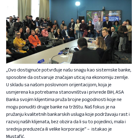
„Ovo dostignuće potvrđuje našu snagu kao sistemske banke,
sposobne da ostvaruje značajan uticaj na ekonomiju zemlje.
U skladu sa našom poslovnom orijentacijom, koja je
usmjerena ka potrebama stanovništva i privrede BiH, ASA
Banka svojim klijentima pruža brojne pogodnosti koje ne
mogu ponuditi druge banke na tržištu. Naš fokus je na
pružanju kvalitetnih bankarskih usluga koje podržavaju rast i
razvoj naših klijenata, bez obzira da li su to pojedinci, mala i
srednja preduzeća ili velike korporacije“ – istakao je
Mustafić.