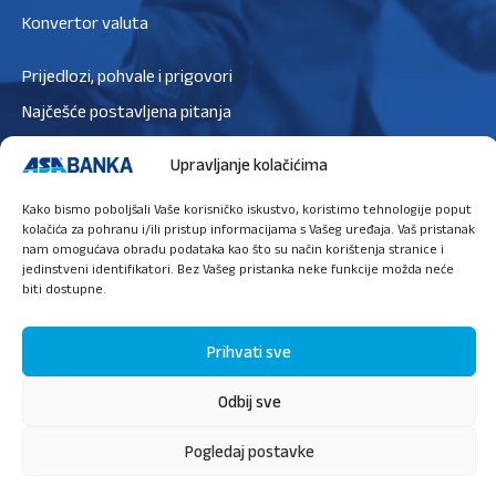
Konvertor valuta
Prijedlozi, pohvale i prigovori
Najčešće postavljena pitanja
Zaštita podataka
Upravljanje kolačićima
Politika privatnosti
Kako bismo poboljšali Vaše korisničko iskustvo, koristimo tehnologije poput
Politika kolačića
kolačića za pohranu i/ili pristup informacijama s Vašeg uređaja. Vaš pristanak
nam omogućava obradu podataka kao što su način korištenja stranice i
jedinstveni identifikatori. Bez Vašeg pristanka neke funkcije možda neće
biti dostupne.
Ugovori sastanak
Prihvati sve
Odbij sve
O nama
Press
Sigurnost
Priručnik za digitalne usluge
Pogledaj postavke
© 2026 ASA Banka d.d. Sarajevo.