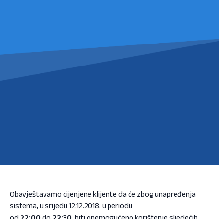
Obavještavamo cijenjene klijente da će zbog unapređenja
sistema, u srijedu 12.12.2018. u periodu
od
22:00
do
22:30
, biti onemogućeno korištenje sljedećih