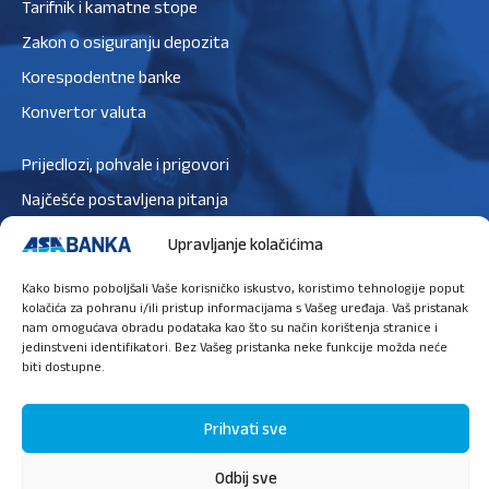
Tarifnik i kamatne stope
Zakon o osiguranju depozita
Korespodentne banke
Konvertor valuta
Prijedlozi, pohvale i prigovori
Najčešće postavljena pitanja
Zaštita podataka
Upravljanje kolačićima
Politika privatnosti
Kako bismo poboljšali Vaše korisničko iskustvo, koristimo tehnologije poput
Politika kolačića
kolačića za pohranu i/ili pristup informacijama s Vašeg uređaja. Vaš pristanak
nam omogućava obradu podataka kao što su način korištenja stranice i
jedinstveni identifikatori. Bez Vašeg pristanka neke funkcije možda neće
biti dostupne.
Ugovori sastanak
Prihvati sve
Odbij sve