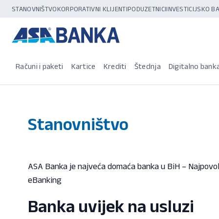
STANOVNIŠTVO
KORPORATIVNI KLIJENTI
PODUZETNICI
INVESTICIJSKO 
Računi i paketi
Kartice
Krediti
Štednja
Digitalno bank
Stanovništvo
ASA Banka je najveća domaća banka u BiH – Najpovolj
eBanking
Banka uvijek na usluzi