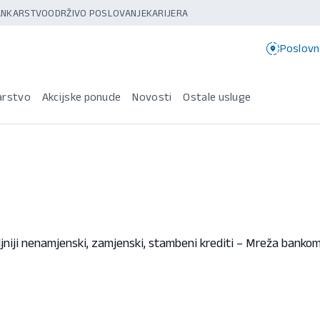
BANKARSTVO
ODRŽIVO POSLOVANJE
KARIJERA
Poslovn
arstvo
Akcijske ponude
Novosti
Ostale usluge
niji nenamjenski, zamjenski, stambeni krediti – Mreža banko