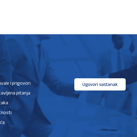
hvale i prigovori
Ugovori sastanak
avljena pitanja
taka
tnosti
ića