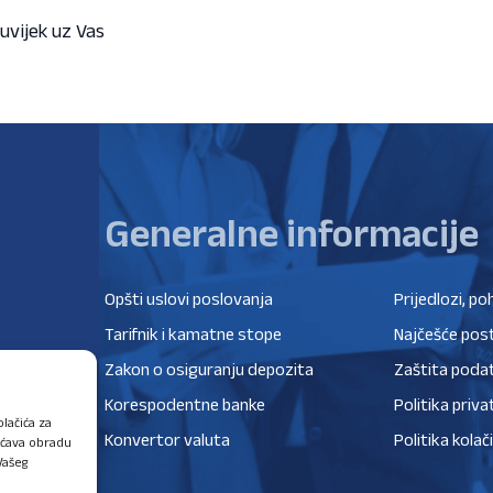
 uvijek uz Vas
Generalne informacije
Opšti uslovi poslovanja
Prijedlozi, po
Tarifnik i kamatne stope
Najčešće post
Zakon o osiguranju depozita
Zaštita poda
Korespodentne banke
Politika priva
lačića za
Konvertor valuta
Politika kolač
ućava obradu
Vašeg