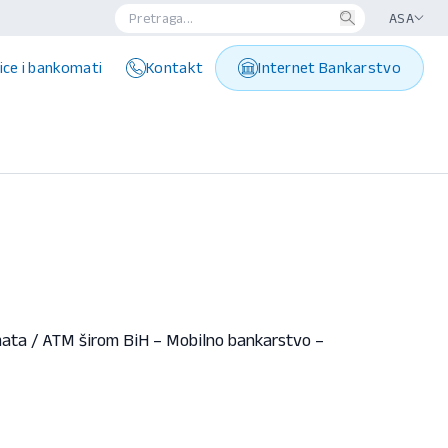
ASA
ice i bankomati
Kontakt
Internet Bankarstvo
mata / ATM širom BiH – Mobilno bankarstvo –