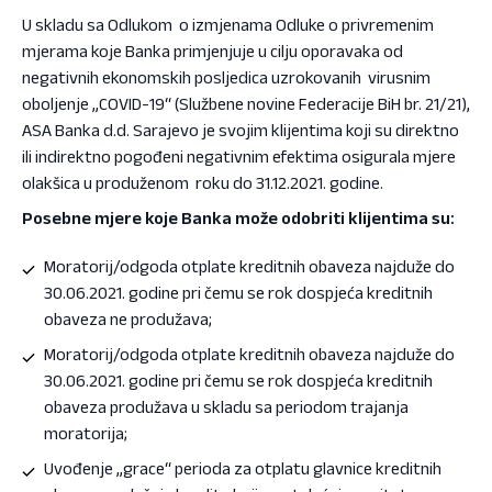
U skladu sa Odlukom o izmjenama Odluke o privremenim
mjerama koje Banka primjenjuje u cilju oporavaka od
negativnih ekonomskih posljedica uzrokovanih virusnim
oboljenje „COVID-19“ (Službene novine Federacije BiH br. 21/21),
ASA Banka d.d. Sarajevo je svojim klijentima koji su direktno
ili indirektno pogođeni negativnim efektima osigurala mjere
olakšica u produženom roku do 31.12.2021. godine.
Posebne mjere koje Banka može odobriti klijentima su:
Moratorij/odgoda otplate kreditnih obaveza najduže do
30.06.2021. godine pri čemu se rok dospjeća kreditnih
obaveza ne produžava;
Moratorij/odgoda otplate kreditnih obaveza najduže do
30.06.2021. godine pri čemu se rok dospjeća kreditnih
obaveza produžava u skladu sa periodom trajanja
moratorija;
Uvođenje „grace“ perioda za otplatu glavnice kreditnih