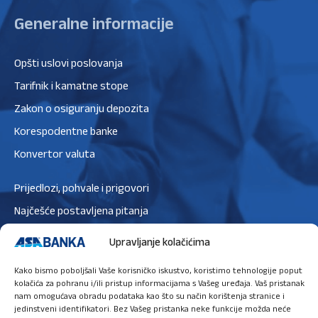
Generalne informacije
Opšti uslovi poslovanja
Tarifnik i kamatne stope
Zakon o osiguranju depozita
Korespodentne banke
Konvertor valuta
Prijedlozi, pohvale i prigovori
Najčešće postavljena pitanja
Zaštita podataka
Upravljanje kolačićima
Politika privatnosti
Kako bismo poboljšali Vaše korisničko iskustvo, koristimo tehnologije poput
Politika kolačića
kolačića za pohranu i/ili pristup informacijama s Vašeg uređaja. Vaš pristanak
nam omogućava obradu podataka kao što su način korištenja stranice i
jedinstveni identifikatori. Bez Vašeg pristanka neke funkcije možda neće