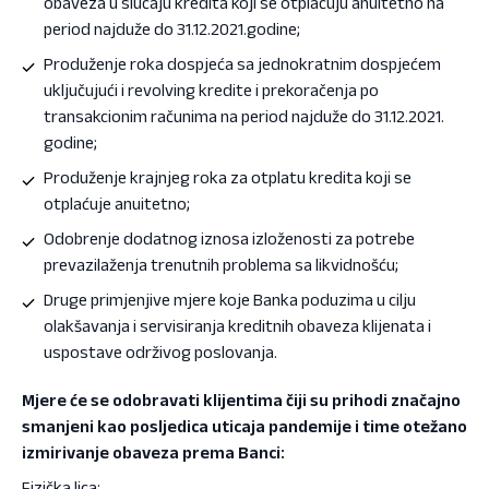
obaveza u slučaju kredita koji se otplaćuju anuitetno na
period najduže do 31.12.2021.godine;
Produženje roka dospjeća sa jednokratnim dospjećem
uključujući i revolving kredite i prekoračenja po
transakcionim računima na period najduže do 31.12.2021.
godine;
Produženje krajnjeg roka za otplatu kredita koji se
otplaćuje anuitetno;
Odobrenje dodatnog iznosa izloženosti za potrebe
prevazilaženja trenutnih problema sa likvidnošću;
Druge primjenjive mjere koje Banka poduzima u cilju
olakšavanja i servisiranja kreditnih obaveza klijenata i
uspostave održivog poslovanja.
Mjere će se odobravati klijentima čiji su prihodi značajno
smanjeni kao posljedica uticaja pandemije i time otežano
izmirivanje obaveza prema Banci:
Fizička lica: